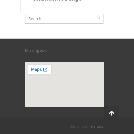
Missing text.
Scroll
to
top
Content by
mila-tova